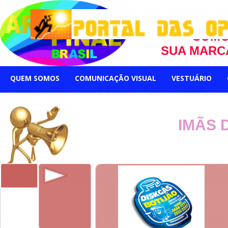
VOCÊ 
COMO
SUA MARC
QUEM SOMOS
COMUNICAÇÃO VISUAL
VESTUÁRIO
IMÃS 